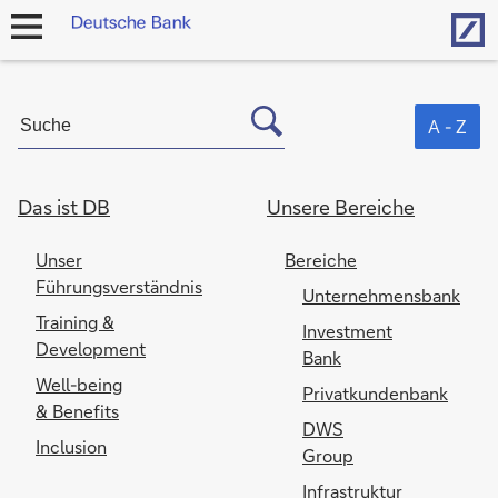
Hom
Navigation
öffnen
A - Z
Das ist DB
Unsere Bereiche
Unser
Bereiche
Führungsverständnis
Unternehmensbank
Training &
Investment
Development
Bank
Well-being
Privatkundenbank
& Benefits
DWS
Inclusion
Group
Infrastruktur