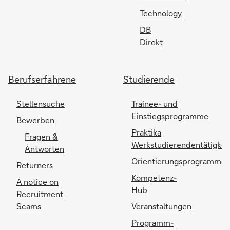
Technology
DB
Direkt
Berufserfahrene
Studierende
Stellensuche
Trainee- und
Einstiegsprogramme
Bewerben
Praktika
Fragen &
Werkstudierendentätigkei
Antworten
Orientierungsprogramme
Returners
Kompetenz-
A notice on
Hub
Recruitment
Scams
Veranstaltungen
Programm-