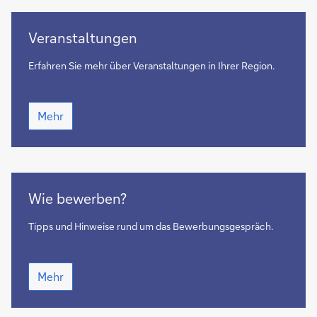
Veranstaltungen
Veranstaltungen
Erfahren Sie mehr über Veranstaltungen in Ihrer Region.
Veranstaltungen
Mehr
Wie
Wie bewerben?
Bewerben?
Tipps und Hinweise rund um das Bewerbungsgespräch.
Wie
Mehr
Bewerben?