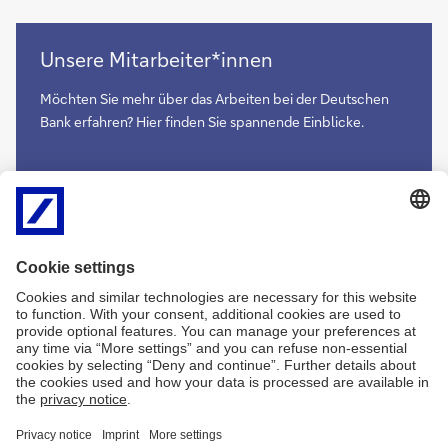
Zu
Unsere Mitarbeiter*innen
Arbeiten
bei
Möchten Sie mehr über das Arbeiten bei der Deutschen
der
Bank erfahren? Hier finden Sie spannende Einblicke.
Deutschen
Bank
Zu
Mehr
Arbeiten
bei
der
Deutschen
Bank
Impressum
Rechtliche Hinweise
Datenschutzerklärung
Zugänglichkeit
Sitemap
Kontakt
Cookies
X
LinkedIn
Facebook
XING